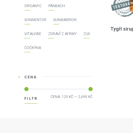
ORGANYC
PÁNBACH
SONNENTOR
SUNWARRIOR
Tygří siru
VITALVIBE
ZDRAVÍ Z AFRIKY
ZUII
ČOČKÝNA
CENA
Minimální
Maximální
CENA:
120 KČ
—
2,690 KČ
FILTR
cena
cena