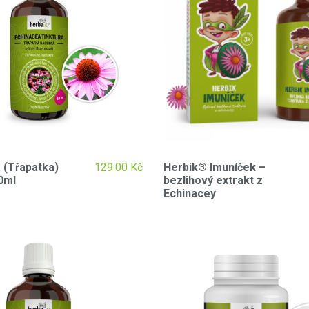
 (Třapatka)
129.00
Kč
Herbik® Imuníček –
50ml
bezlihový extrakt z
Echinacey