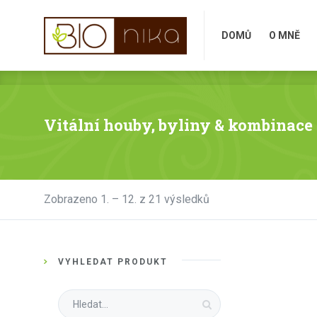
DOMŮ
O MNĚ
DOMŮ
O MNĚ
Vitální houby, byliny & kombinace 
Sorted
Zobrazeno 1. – 12. z 21 výsledků
by
latest
VYHLEDAT PRODUKT
Search
for: