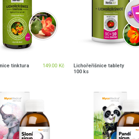
nice tinktura
149.00
Kč
Lichořeřišnice tablety
100 ks