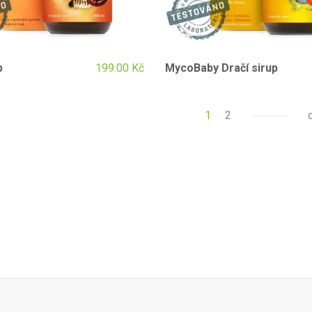
p
199.00
Kč
MycoBaby Dračí sirup
1
2