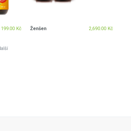
199.00
Kč
Ženšen
2,690.00
Kč
další