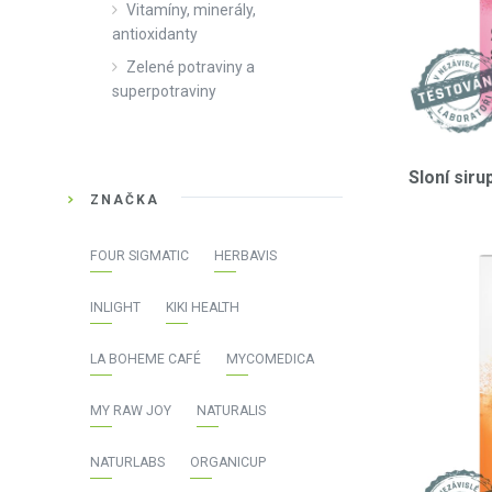
Vitamíny, minerály,
antioxidanty
Zelené potraviny a
superpotraviny
Sloní siru
ZNAČKA
FOUR SIGMATIC
HERBAVIS
INLIGHT
KIKI HEALTH
LA BOHEME CAFÉ
MYCOMEDICA
MY RAW JOY
NATURALIS
NATURLABS
ORGANICUP