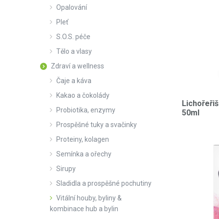
Opalování
Pleť
S.O.S. péče
Tělo a vlasy
Zdraví a wellness
Čaje a káva
Kakao a čokolády
Lichořeřiš
Probiotika, enzymy
50ml
Prospěšné tuky a svačinky
Proteiny, kolagen
Semínka a ořechy
Sirupy
Sladidla a prospěšné pochutiny
Vitální houby, byliny &
kombinace hub a bylin