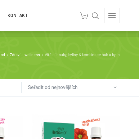
KONTAKT
KONTAKT
hod
Zdraví a wellness
Vitální houby, byliny & kombinace hub a bylin
Seřadit od nejnovějších