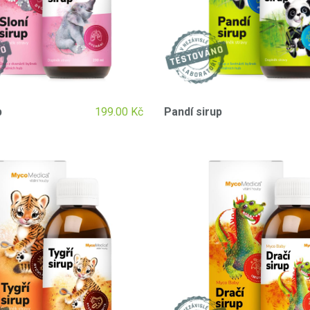
p
199.00
Kč
Pandí sirup