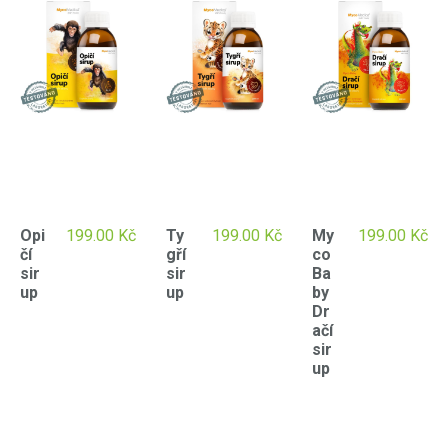
Opi
199.00
Kč
Ty
199.00
Kč
My
199.00
Kč
čí
gří
co
sir
sir
Ba
up
up
by
Dr
ačí
sir
up