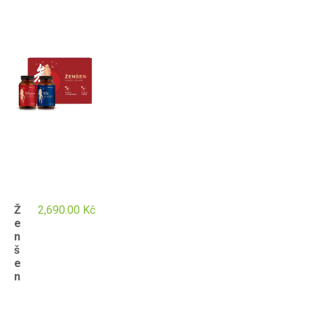
Ž
2,690.00
Kč
e
n
š
e
n