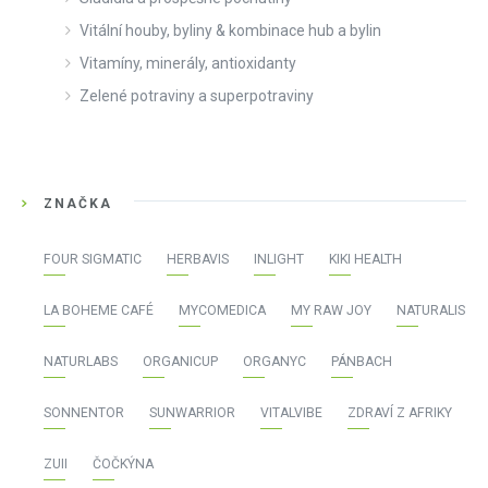
Vitální houby, byliny & kombinace hub a bylin
Vitamíny, minerály, antioxidanty
Zelené potraviny a superpotraviny
ZNAČKA
FOUR SIGMATIC
HERBAVIS
INLIGHT
KIKI HEALTH
LA BOHEME CAFÉ
MYCOMEDICA
MY RAW JOY
NATURALIS
NATURLABS
ORGANICUP
ORGANYC
PÁNBACH
SONNENTOR
SUNWARRIOR
VITALVIBE
ZDRAVÍ Z AFRIKY
ZUII
ČOČKÝNA