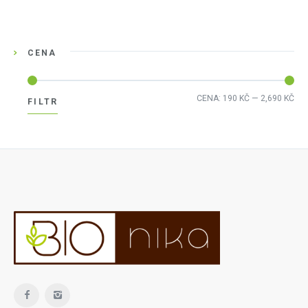
CENA
Min
Max
CENA:
190 KČ
—
2,690 KČ
FILTR
cen
cen