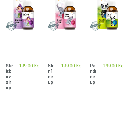
Skř
199.00
Kč
Slo
199.00
Kč
Pa
199.00
Kč
ítk
ní
ndí
ův
sir
sir
sir
up
up
up