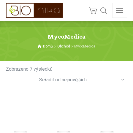
MycoMedica
Domů
Obchod
MycoMedica
Sorted
Zobrazeno 7 výsledků
by
Seřadit od nejnovějších
latest