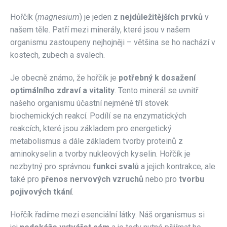
Hořčík (
magnesium
) je jeden z
nejdůležitějších prvků
v
našem těle. Patří mezi minerály, které jsou v našem
organismu zastoupeny nejhojněji – většina se ho nachází v
kostech, zubech a svalech.
Je obecně známo, že hořčík je
potřebný k dosažení
optimálního zdraví a vitality
. Tento minerál se uvnitř
našeho organismu účastní nejméně tří stovek
biochemických reakcí. Podílí se na enzymatických
reakcích, které jsou základem pro energetický
metabolismus a dále základem tvorby proteinů z
aminokyselin a tvorby nukleových kyselin. Hořčík je
nezbytný pro správnou
funkci svalů
a jejich kontrakce, ale
také pro
přenos nervových vzruchů
nebo pro
tvorbu
pojivových tkání
.
Hořčík řadíme mezi esenciální látky. Náš organismus si