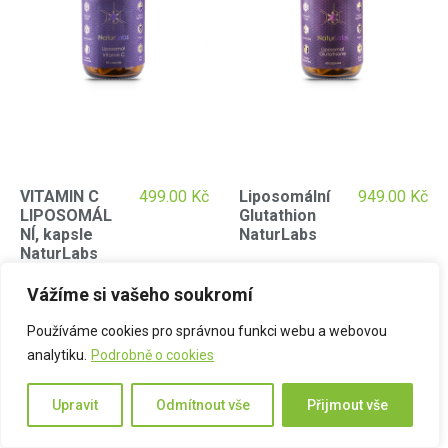
VITAMIN C
499.00
Kč
Liposomální
949.00
Kč
LIPOSOMÁL
Glutathion
NÍ, kapsle
NaturLabs
NaturLabs
Vážíme si vašeho soukromí
Používáme cookies pro správnou funkci webu a webovou
analytiku.
Podrobně o cookies
Upravit
Odmítnout vše
Přijmout vše