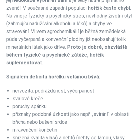
jej
nedokáže vytvářet sám
a je tedy nutné přijímat ho
zvenčí. V současné západní populaci
hořčík často chybí
.
Na vině je fyzický a psychický stres, nevhodný životní styl
(zahrnující nadužívání alkoholu a léků) a chyby ve
stravování. Vlivem agrochemikálií je běžná zemědělská
půda vyčerpaná a konvenční plodiny již neobsahují tolik
minerálních látek jako dříve.
Proto je dobré, obzvláště
během fyzické a psychické zátěže, hořčík
suplementovat
.
Signálem deficitu hořčíku většinou bývá:
nervozita, podrážděnost, vyčerpanost
svalové křeče
poruchy spánku
příznaky podobné úzkosti jako např. „svírání“ v oblasti
břicha nebo bušení srdce
mravenčení končetin
snížená kvalita vlasů a nehtů (nehty se lámou, vlasy