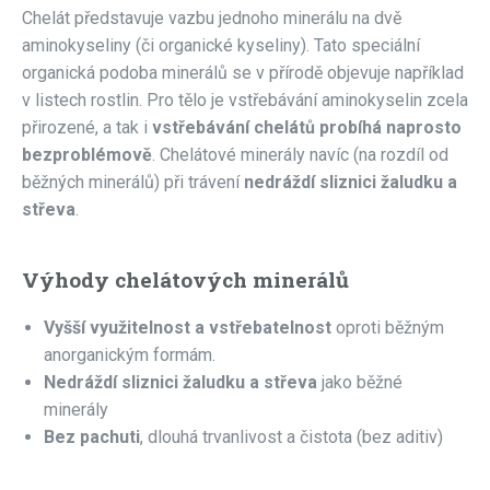
Chelát představuje vazbu jednoho minerálu na dvě
aminokyseliny (či organické kyseliny). Tato speciální
organická podoba minerálů se v přírodě objevuje například
v listech rostlin. Pro tělo je vstřebávání aminokyselin zcela
přirozené, a tak i
vstřebávání chelátů probíhá naprosto
bezproblémově
. Chelátové minerály navíc (na rozdíl od
běžných minerálů) při trávení
nedráždí sliznici žaludku a
střeva
.
Výhody chelátových minerálů
Vyšší využitelnost a vstřebatelnost
oproti běžným
anorganickým formám.
Nedráždí sliznici žaludku a střeva
jako běžné
minerály
Bez pachuti
, dlouhá trvanlivost a čistota (bez aditiv)