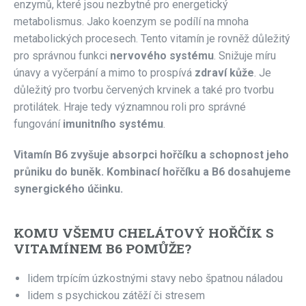
enzymů, které jsou nezbytné pro energetický
metabolismus. Jako koenzym se podílí na mnoha
metabolických procesech. Tento vitamín je rovněž důležitý
pro správnou funkci
nervového systému
. Snižuje míru
únavy a vyčerpání a mimo to prospívá
zdraví kůže
. Je
důležitý pro tvorbu červených krvinek a také pro tvorbu
protilátek. Hraje tedy významnou roli pro správné
fungování
imunitního systému
.
Vitamín B6 zvyšuje absorpci hořčíku a schopnost jeho
průniku do buněk. Kombinací hořčíku a B6 dosahujeme
synergického účinku.
KOMU VŠEMU CHELÁTOVÝ HOŘČÍK S
VITAMÍNEM B6 POMŮŽE?
lidem trpícím úzkostnými stavy nebo špatnou náladou
lidem s psychickou zátěží či stresem