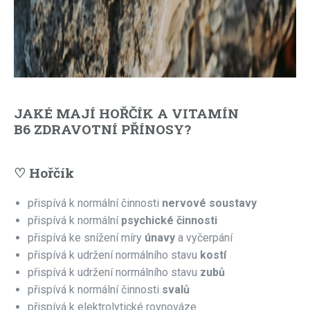
JAKÉ MAJÍ HOŘČÍK A VITAMÍN
B6 ZDRAVOTNÍ PŘÍNOSY?
♡ Hořčík
přispívá k normální činnosti
nervové soustavy
přispívá k normální
psychické činnosti
přispívá ke snížení míry
únavy
a vyčerpání
přispívá k udržení normálního stavu
kostí
přispívá k udržení normálního stavu
zubů
přispívá k normální činnosti
svalů
přispívá k elektrolytické rovnováze