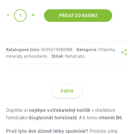
HOŘČÍK
PŘIDAT DO KOŠÍKU
CHELÁT
BISGLYCINÁT+BIOAKTIVNÍ
VITAMÍN
B6,
Katalogové číslo:
kapsle
8595619580088
Kategorie:
Vitamíny,
minerály, antioxidanty
Štítek:
NaturLabs
NaturLabs
množství
POPIS
Doplňte si
nejlépe vstřebatelný hořčík
v chelátové
formě jako
bisglycinát hořečnatý
.
A k tomu
vitamín B6.
Proč tyto dvě účinné látky společně?
Protože silná