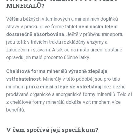
MINERÁLŮ?
Většina běžných vitamínových a minerálních doplňků
stravy v prášku či ve formě tablet
není naším tělem
dostatečně absorbována
. Ještě v průběhu transportu
jsou totiž v trávicím traktu rozkládány enzymy a
žaludečními šťávami. A tak se na místo určení dostane
opravdu jen malé procento účinné látky.
Chelátová forma minerálů výrazně zlepšuje
vstřebatelnost
. Minerály v této podobě jsou pro tělo
mnohem
přirozenější
a
lépe se vstřebávají
než běžně
prodávané organické a anorganické formy minerálů. Tělo si
z chelátové formy minerálů dokáže vzít mnohem více
benefitů.
V čem spočívá její specifikum?