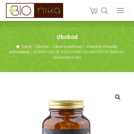
Obchod
Domů
Obchod
Zdraví a wellness
Vitamíny, minerály,
antioxidanty
HOŘČÍK CHELÁT BISGLYCINÁT+BIOAKTIVNÍ VITAMÍN B6,
kapsle NaturLabs