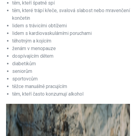
těm, kteří špatně spí
těm, které trápí křeče, svalová slabost nebo mravenčení
končetin
lidem s trávicími obtížemi
lidem s kardiovaskulárními poruchami
těhotným a kojícím
ženám v menopauze
dospívajícím dětem
diabetikům
seniorům
sportovcům
těžce manuálně pracujícím
těm, kteří často konzumují alkohol