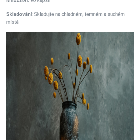
Množství:
90 kapslí
Skladování
:
Skladujte na chladném, temném a suchém
místě.