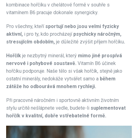
kombinace hořčíku v chelátové formě v souhře s
vitamínem B6 pracuje dokonale synergicky.
Pro všechny, kteří
sportují nebo jsou velmi fyzicky
aktivní,
i pro ty, kdo
procházejí
psychicky náročným,
stresujícím obdobím,
je důležité zvýšit příjem hořčíku
.
Hořčík
je nezbytný minerál, který
mimo jiné prospívá
nervové i pohybové soustavě.
Vitamín B6 účinek
hořčíku podporuje. Naše tělo si však hořčík, stejně jako
ostatní minerály, nedokáže vytvářet samo a
během
zátěže ho odbourává mnohem rychleji.
Při pracovně náročném i sportovně aktivním životním
stylu určitě nešlápnete vedle, budete-li
suplementovat
hořčík v kvalitní, dobře vstřebatelné formě.